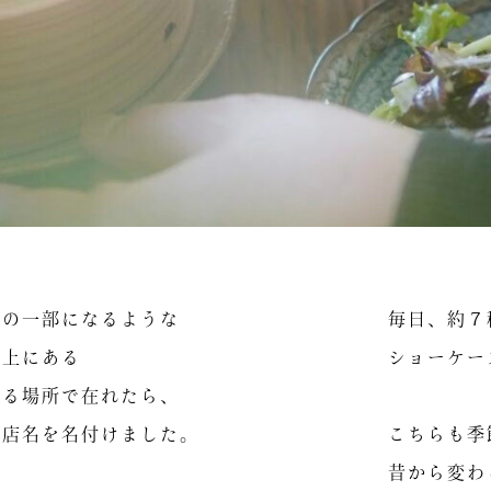
常の一部になるような
毎日、約７
長上にある
ショーケー
れる場所で在れたら、
里601-170
[
map
]
、店名を名付けました。
こちらも季
昔から変わ