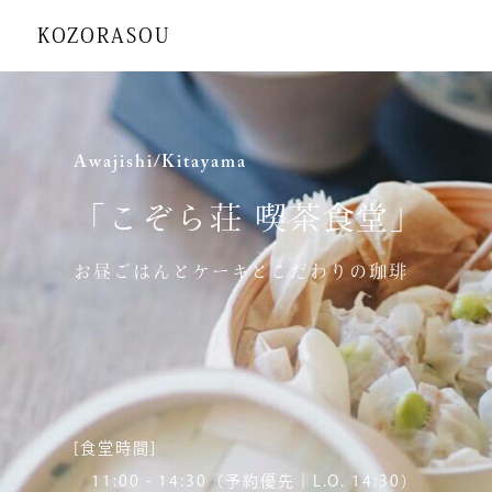
KOZORASOU
top
store
トップ
店舗一覧
Awajishi/Kitayama
about
こぞら荘のこと
「こぞら荘 喫茶食堂」
Online shop
お昼ごはんとケーキとこだわりの珈琲
宿泊予約
hitorigomori
森の宿
[食堂時間]
11:00 - 14:30（予約優先｜L.O. 14:30） ⁡