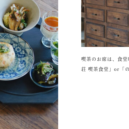
喫茶のお席は、食堂
荘 喫茶食堂」or