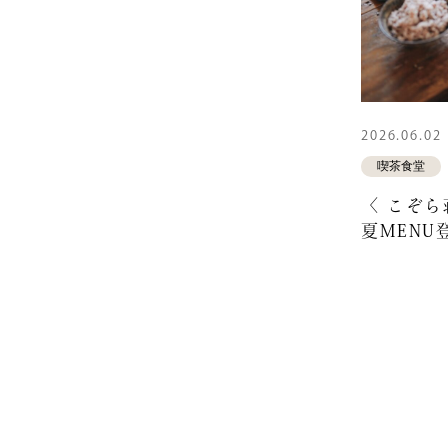
〒沖縄県浦
こぞら荘 okina
098-963-5
2026.06.02
10:00 - 1
喫茶食堂
〈 こぞら
夏MENU