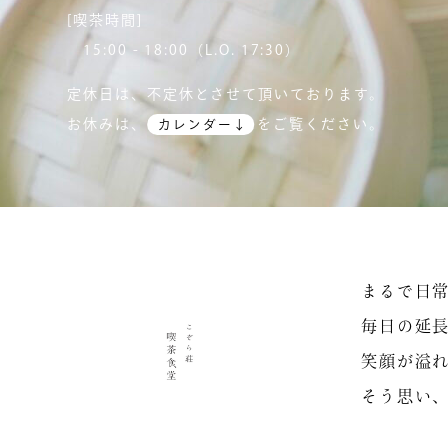
[喫茶時間]
15:00 - 18:00（L.O. 17:30）
定休日は、不定休とさせて頂いております。
お休みは、
をご覧ください。
カレンダー↓
まるで日
毎日の延
contact
笑顔が溢
兵庫県淡路市
そう思い
各店へのお問い合わせやご予約は
こぞら荘