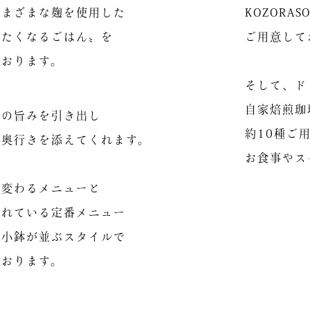
さまざまな麹を使用した
KOZORA
べたくなるごはん〟を
ご用意して
こぞらのおやつ
ております。
0799-70-4582
そして、ド
11:00 ‒ 17:30
山の上の雑貨店
※電話は10:00から可
自家焙煎珈
材の旨みを引き出し
約10種ご
い奥行きを添えてくれます。
0799-70-4582
お食事やス
10:00 – 17:30
森の宿
に変わるメニューと
0799-70-4583
されている定番メニュー
日々ここにある風景
を小鉢が並ぶスタイルで
10:00 – 17:30
ております。
市北山178-2
[
map
]