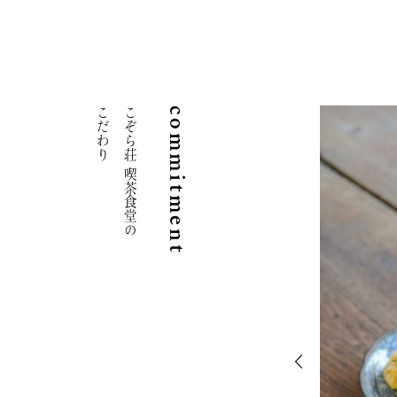
こだわり
こぞら荘 喫茶食堂の
commitment