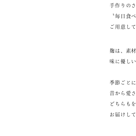
営業中のお電話のみお承りいたし
手作りの
ております。
〝毎日食
ご用意し
麹は、素
味に優し
季節ごと
昔から愛
どちらも
お届けし
兵庫県淡路