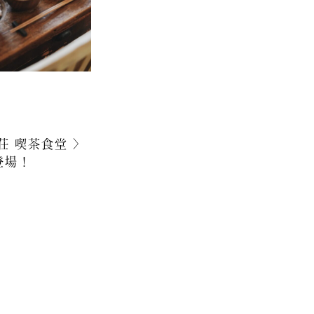
添市港川2丁目16-7
[
map
]
wa
383
7:00
荘 喫茶食堂 〉
登場！