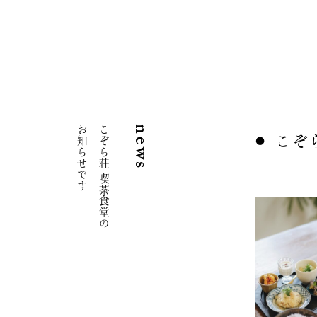
こぞら荘 喫茶
0799-70-5
[食堂時間]
のんきなリス
11:00 - 
お知らせです
こぞら荘 喫茶食堂の
news
[喫茶時間]
0799-70-7
こぞ
15:00 - 
[店舗]11:00
[喫茶時間]11
兵庫県淡路
hitorigomori
0799-70-4