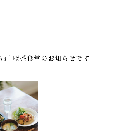
食堂
901
14:30（予約優先｜L.O. 14:30） ⁡
231
ら荘 喫茶食堂のお知らせです
18:00（L.O. 17:30）
-18:00
:00 - 18:00（L.O. 17:00）
市尾崎596-1
[
map
]
583