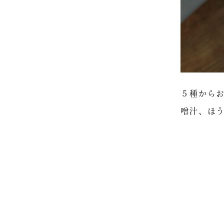
５種から
噌汁、ほ